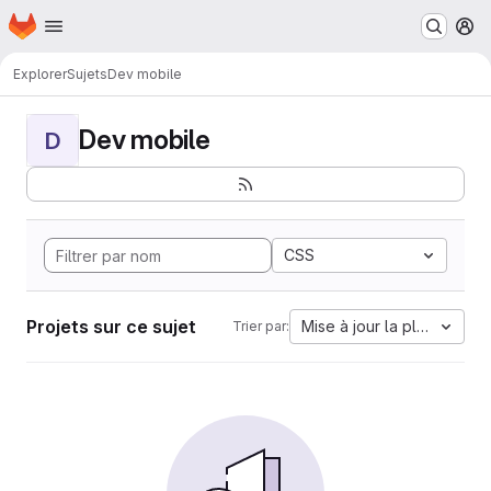
Page d'accueil
Passer au contenu principal
M
Explorer
Sujets
Dev mobile
Dev mobile
D
CSS
Projets sur ce sujet
Mise à jour la plus ancien
Trier par: