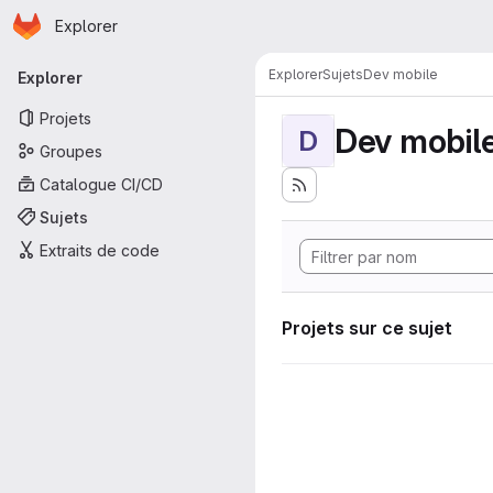
Page d'accueil
Passer au contenu principal
Explorer
Navigation principale
Explorer
Sujets
Dev mobile
Explorer
Projets
Dev mobil
D
Groupes
Catalogue CI/CD
Sujets
Extraits de code
Projets sur ce sujet