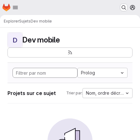
Page d'accueil
Passer au contenu principal
M
Explorer
Sujets
Dev mobile
Dev mobile
D
Prolog
Projets sur ce sujet
Nom, ordre décroissant
Trier par: