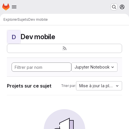
Page d'accueil
Passer au contenu principal
M
Explorer
Sujets
Dev mobile
Dev mobile
D
Jupyter Notebook
Projets sur ce sujet
Mise à jour la plus ancien
Trier par: