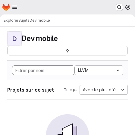
Page d'accueil
Passer au contenu principal
M
Explorer
Sujets
Dev mobile
Dev mobile
D
LLVM
Projets sur ce sujet
Avec le plus d'étoiles
Trier par: