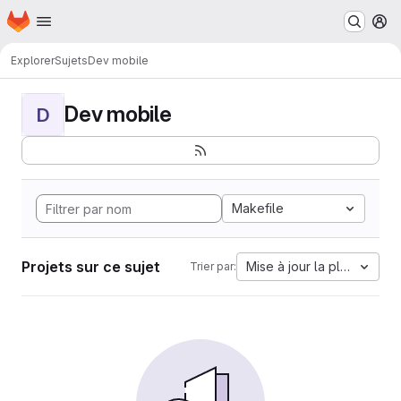
Page d'accueil
Passer au contenu principal
M
Explorer
Sujets
Dev mobile
Dev mobile
D
Makefile
Projets sur ce sujet
Mise à jour la plus ancien
Trier par: