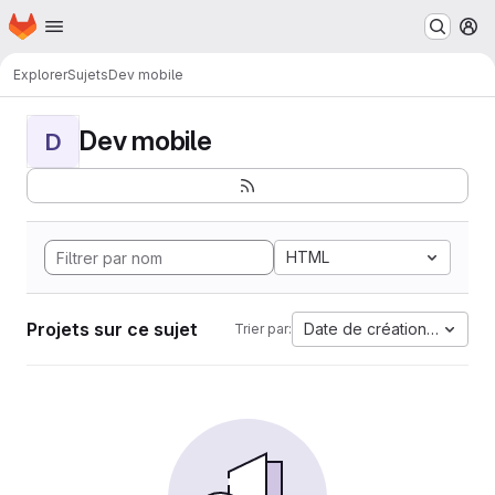
Page d'accueil
Passer au contenu principal
M
Explorer
Sujets
Dev mobile
Dev mobile
D
HTML
Projets sur ce sujet
Date de création la plus 
Trier par: