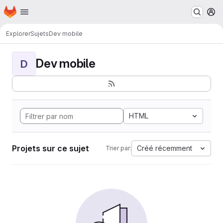
Page d'accueil
Passer au contenu principal
M
Explorer
Sujets
Dev mobile
Dev mobile
D
HTML
Projets sur ce sujet
Créé récemment
Trier par: