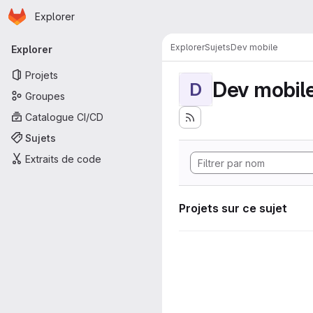
Page d'accueil
Passer au contenu principal
Explorer
Navigation principale
Explorer
Sujets
Dev mobile
Explorer
Projets
Dev mobil
D
Groupes
Catalogue CI/CD
Sujets
Extraits de code
Projets sur ce sujet