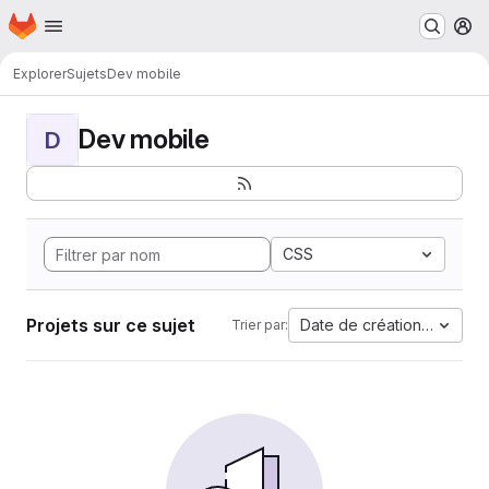
Page d'accueil
Passer au contenu principal
M
Explorer
Sujets
Dev mobile
Dev mobile
D
CSS
Projets sur ce sujet
Date de création la plus 
Trier par: