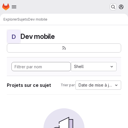
Page d'accueil
Passer au contenu principal
M
Explorer
Sujets
Dev mobile
Dev mobile
D
Shell
Projets sur ce sujet
Date de mise à jour
Trier par: