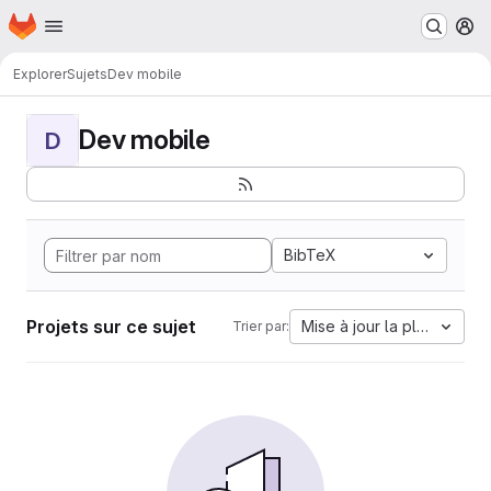
Page d'accueil
Passer au contenu principal
M
Explorer
Sujets
Dev mobile
Dev mobile
D
BibTeX
Projets sur ce sujet
Mise à jour la plus ancien
Trier par: