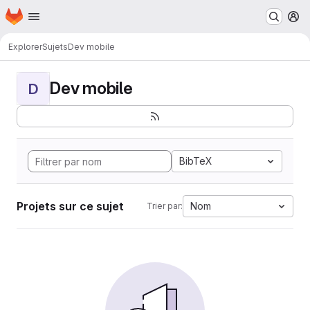
Page d'accueil
Passer au contenu principal
M
Explorer
Sujets
Dev mobile
Dev mobile
D
BibTeX
Projets sur ce sujet
Nom
Trier par: