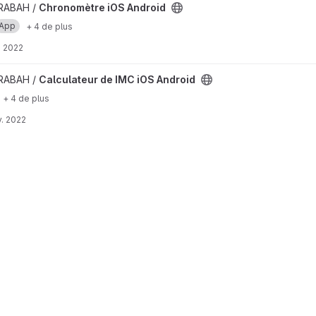
re iOS Android
 RABAH /
Chronomètre iOS Android
App
+ 4 de plus
. 2022
r de IMC iOS Android
 RABAH /
Calculateur de IMC iOS Android
+ 4 de plus
. 2022