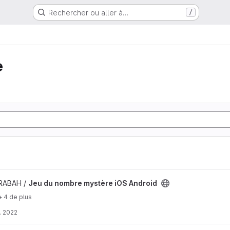
Rechercher ou aller à…
/
e
mbre mystère iOS Android
 RABAH /
Jeu du nombre mystère iOS Android
+ 4 de plus
. 2022