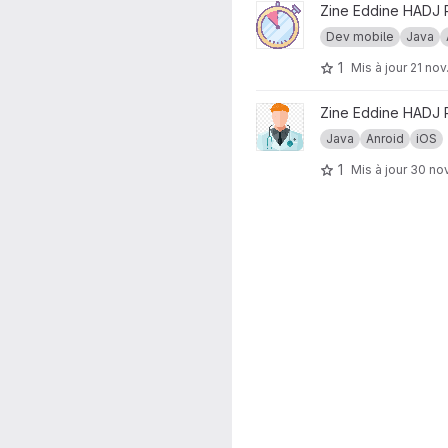
Afficher le projet Chronomèt
Zine Eddine HADJ
Dev mobile
Java
1
Mis à jour
21 nov
Afficher le projet Calculateu
Zine Eddine HADJ
Java
Anroid
iOS
1
Mis à jour
30 nov