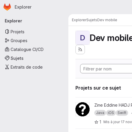
Page d'accueil
Passer au contenu principal
Explorer
Navigation principale
Explorer
Sujets
Dev mobile
Explorer
Projets
Dev mobil
D
Groupes
Catalogue CI/CD
Sujets
Extraits de code
Projets sur ce sujet
Afficher le projet Jeu du no
Zine Eddine HADJ
Java
iOS
Swift
1
Mis à jour
17 nov