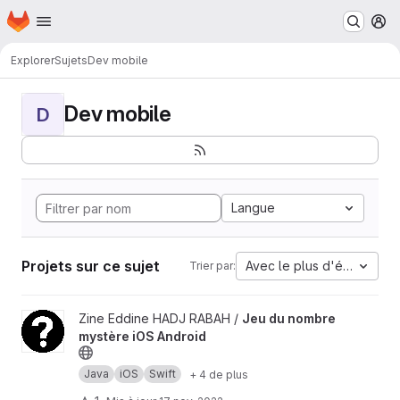
Page d'accueil
Passer au contenu principal
M
Explorer
Sujets
Dev mobile
Dev mobile
D
Langue
Projets sur ce sujet
Avec le plus d'étoiles
Trier par:
Afficher le projet Jeu du nombre mystère iOS Android
Zine Eddine HADJ RABAH /
Jeu du nombre
mystère iOS Android
Java
iOS
Swift
+ 4 de plus