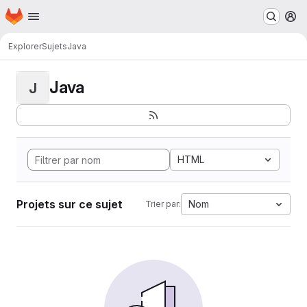
Page d'accueil
Passer au contenu principal
M
Explorer
Sujets
Java
Java
J
HTML
Projets sur ce sujet
Nom
Trier par: