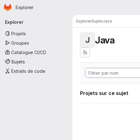
Page d'accueil
Passer au contenu principal
Explorer
Navigation principale
Explorer
Sujets
Java
Explorer
Projets
Java
J
Groupes
Catalogue CI/CD
Sujets
Extraits de code
Projets sur ce sujet