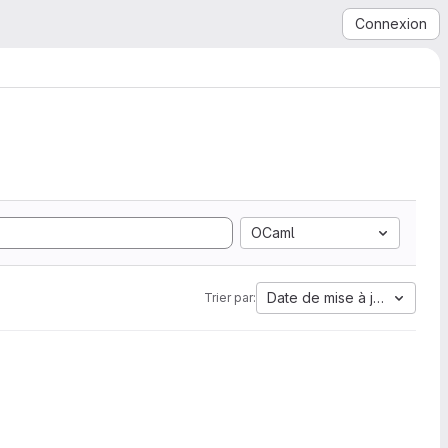
Connexion
OCaml
Date de mise à jour
Trier par: