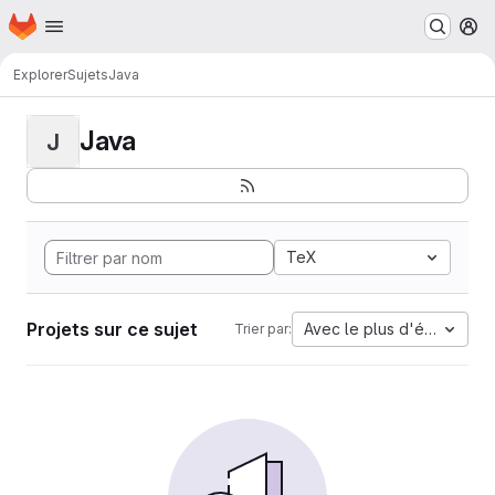
Page d'accueil
Passer au contenu principal
M
Explorer
Sujets
Java
Java
J
TeX
Projets sur ce sujet
Avec le plus d'étoiles
Trier par: