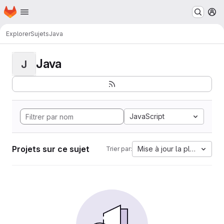
Page d'accueil
Passer au contenu principal
M
Explorer
Sujets
Java
Java
J
JavaScript
Projets sur ce sujet
Mise à jour la plus ancien
Trier par: