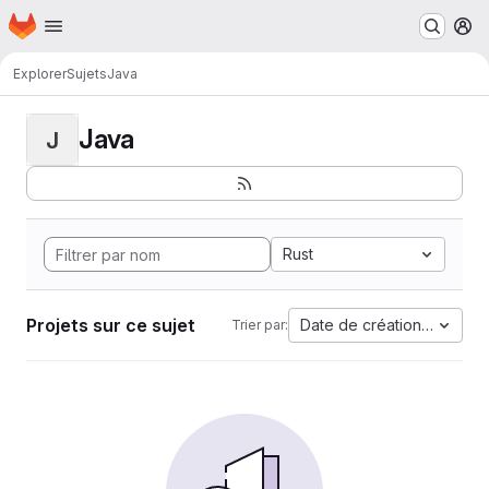
Page d'accueil
Passer au contenu principal
M
Explorer
Sujets
Java
Java
J
Rust
Projets sur ce sujet
Date de création la plus 
Trier par: