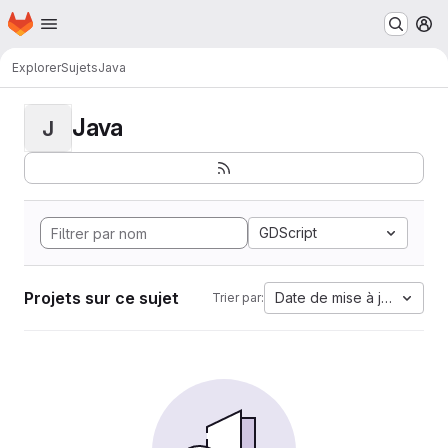
Page d'accueil
Passer au contenu principal
M
Explorer
Sujets
Java
Java
J
GDScript
Projets sur ce sujet
Date de mise à jour
Trier par: