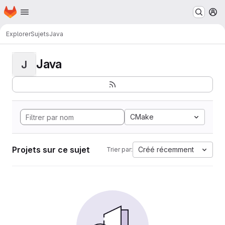
Page d'accueil
Passer au contenu principal
M
Explorer
Sujets
Java
Java
J
CMake
Projets sur ce sujet
Créé récemment
Trier par: