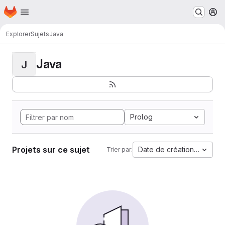
Page d'accueil
Passer au contenu principal
M
Explorer
Sujets
Java
Java
J
Prolog
Projets sur ce sujet
Date de création la plus 
Trier par: