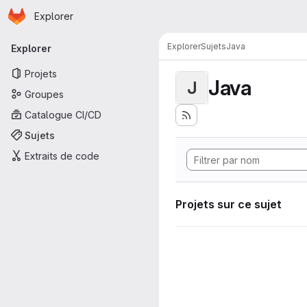
Page d'accueil
Passer au contenu principal
Explorer
Navigation principale
Explorer
Sujets
Java
Explorer
Projets
Java
J
Groupes
Catalogue CI/CD
Sujets
Extraits de code
Projets sur ce sujet