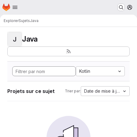
Page d'accueil
Passer au contenu principal
M
Explorer
Sujets
Java
Java
J
Kotlin
Projets sur ce sujet
Date de mise à jour
Trier par: