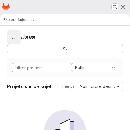
Page d'accueil
Passer au contenu principal
M
Explorer
Sujets
Java
Java
J
Kotlin
Projets sur ce sujet
Nom, ordre décroissant
Trier par: