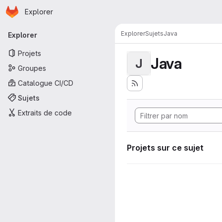
Page d'accueil
Passer au contenu principal
Explorer
Navigation principale
Explorer
Sujets
Java
Explorer
Projets
Java
J
Groupes
Catalogue CI/CD
Sujets
Extraits de code
Projets sur ce sujet