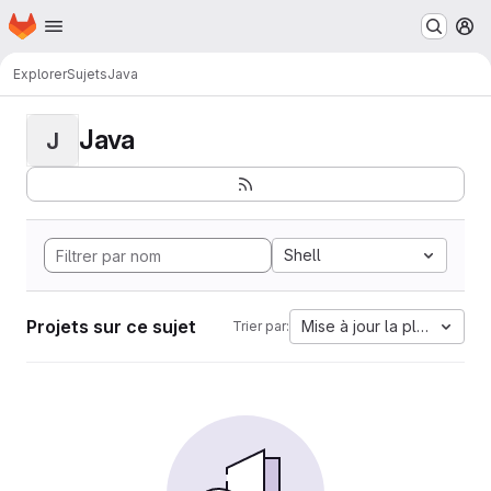
Page d'accueil
Passer au contenu principal
M
Explorer
Sujets
Java
Java
J
Shell
Projets sur ce sujet
Mise à jour la plus ancien
Trier par: