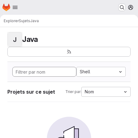
Page d'accueil
Passer au contenu principal
M
Explorer
Sujets
Java
Java
J
Shell
Projets sur ce sujet
Nom
Trier par: