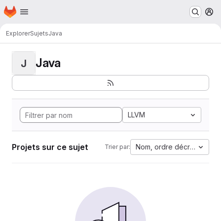
Page d'accueil
Passer au contenu principal
M
Explorer
Sujets
Java
Java
J
LLVM
Projets sur ce sujet
Nom, ordre décroissant
Trier par: