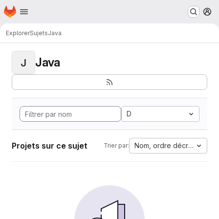
Page d'accueil
Passer au contenu principal
M
Explorer
Sujets
Java
Java
J
D
Projets sur ce sujet
Nom, ordre décroissant
Trier par: