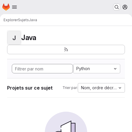
Page d'accueil
Passer au contenu principal
M
Explorer
Sujets
Java
Java
J
Python
Projets sur ce sujet
Nom, ordre décroissant
Trier par: