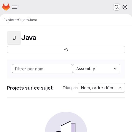
Page d'accueil
Passer au contenu principal
M
Explorer
Sujets
Java
Java
J
Assembly
Projets sur ce sujet
Nom, ordre décroissant
Trier par: