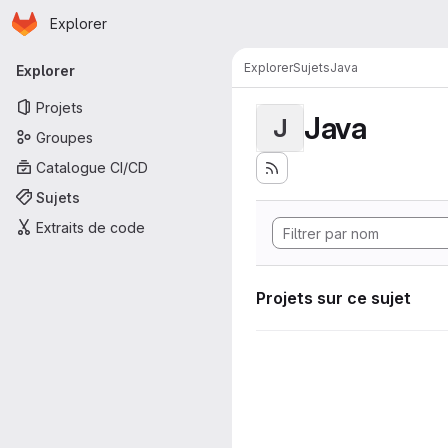
Page d'accueil
Passer au contenu principal
Explorer
Navigation principale
Explorer
Sujets
Java
Explorer
Projets
Java
J
Groupes
Catalogue CI/CD
Sujets
Extraits de code
Projets sur ce sujet