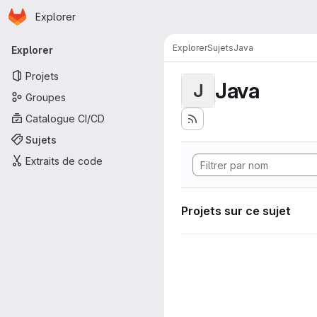
Page d'accueil
Passer au contenu principal
Explorer
Navigation principale
Explorer
Sujets
Java
Explorer
Projets
Java
J
Groupes
Catalogue CI/CD
Sujets
Extraits de code
Projets sur ce sujet