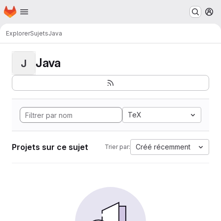
Page d'accueil
Passer au contenu principal
M
Explorer
Sujets
Java
Java
J
TeX
Projets sur ce sujet
Créé récemment
Trier par: