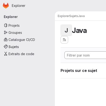
Page d'accueil
Passer au contenu principal
Explorer
Navigation principale
Explorer
Sujets
Java
Explorer
Projets
Java
J
Groupes
Catalogue CI/CD
Sujets
Extraits de code
Projets sur ce sujet