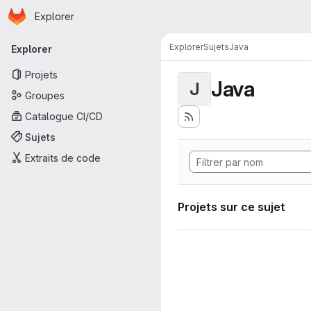
Page d'accueil
Passer au contenu principal
Explorer
Navigation principale
Explorer
Sujets
Java
Explorer
Projets
Java
J
Groupes
Catalogue CI/CD
Sujets
Extraits de code
Projets sur ce sujet