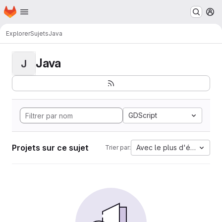
Page d'accueil
Passer au contenu principal
M
Explorer
Sujets
Java
Java
J
GDScript
Projets sur ce sujet
Avec le plus d'étoiles
Trier par: