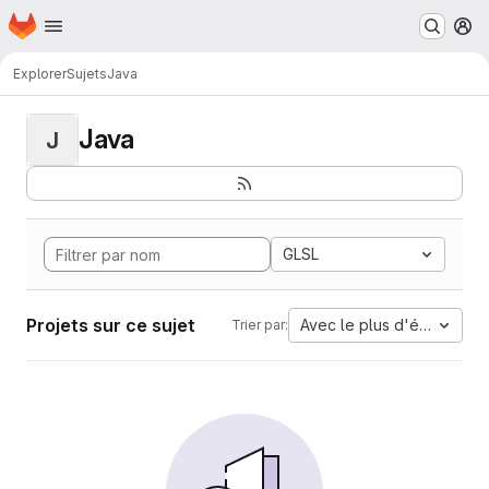
Page d'accueil
Passer au contenu principal
M
Explorer
Sujets
Java
Java
J
GLSL
Projets sur ce sujet
Avec le plus d'étoiles
Trier par: