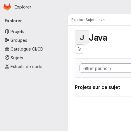
Page d'accueil
Passer au contenu principal
Explorer
Navigation principale
Explorer
Sujets
Java
Explorer
Projets
Java
J
Groupes
Catalogue CI/CD
Sujets
Extraits de code
Projets sur ce sujet