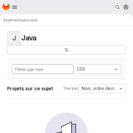
Page d'accueil
Passer au contenu principal
M
Explorer
Sujets
Java
Java
J
CSS
Projets sur ce sujet
Nom, ordre décroissant
Trier par: