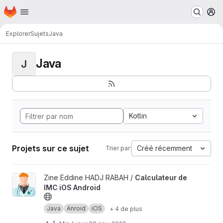
Page d'accueil
Passer au contenu principal
M
Explorer
Sujets
Java
Java
J
Kotlin
Projets sur ce sujet
Créé récemment
Trier par:
Afficher le projet Calculateur de IMC iOS Android
Zine Eddine HADJ RABAH /
Calculateur de
IMC iOS Android
Java
Anroid
iOS
+ 4 de plus