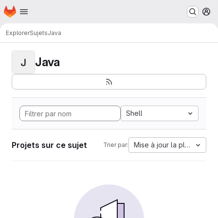
Page d'accueil
Passer au contenu principal
M
Explorer
Sujets
Java
Java
J
Shell
Projets sur ce sujet
Mise à jour la plus ancien
Trier par: