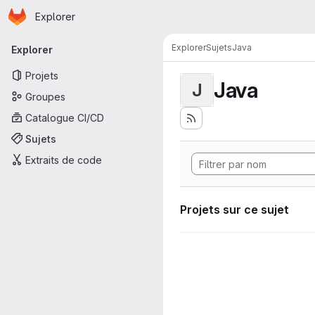
Page d'accueil
Passer au contenu principal
Explorer
Navigation principale
Explorer
Sujets
Java
Explorer
Projets
Java
J
Groupes
Catalogue CI/CD
Sujets
Extraits de code
Projets sur ce sujet