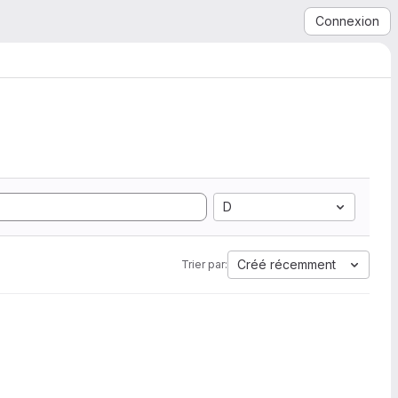
Connexion
D
Créé récemment
Trier par: