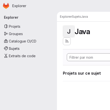
Page d'accueil
Passer au contenu principal
Explorer
Navigation principale
Explorer
Sujets
Java
Explorer
Projets
Java
J
Groupes
Catalogue CI/CD
Sujets
Extraits de code
Projets sur ce sujet