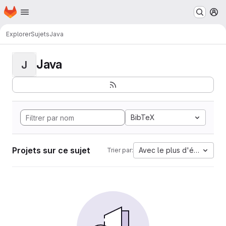
Page d'accueil
Passer au contenu principal
M
Explorer
Sujets
Java
Java
J
BibTeX
Projets sur ce sujet
Avec le plus d'étoiles
Trier par: