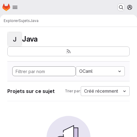
Page d'accueil
Passer au contenu principal
M
Explorer
Sujets
Java
Java
J
OCaml
Projets sur ce sujet
Créé récemment
Trier par: