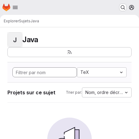
Page d'accueil
Passer au contenu principal
M
Explorer
Sujets
Java
Java
J
TeX
Projets sur ce sujet
Nom, ordre décroissant
Trier par: