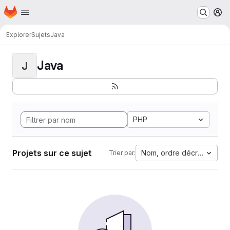
Page d'accueil
Passer au contenu principal
M
Explorer
Sujets
Java
Java
J
PHP
Projets sur ce sujet
Nom, ordre décroissant
Trier par: